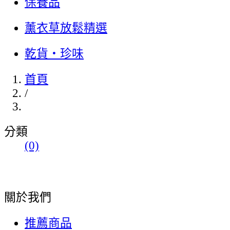
保養品
薰衣草放鬆精選
乾貨・珍味
首頁
/
分類
(0)
關於我們
推薦商品