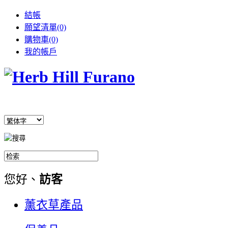
結帳
願望清單(0)
購物車(0)
我的帳戶
您好、
訪客
薰衣草產品